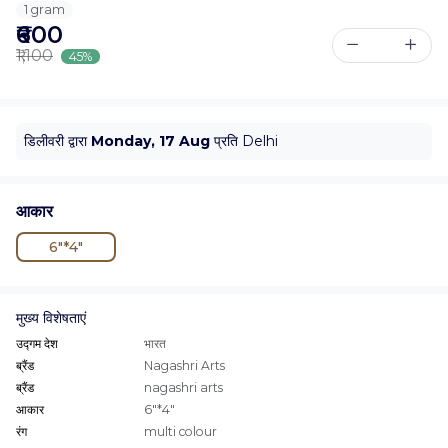
1 gram
₹600
₹1,100
45%
डिलीवरी द्वारा
Monday, 17 Aug
प्रति Delhi
आकार
6"*4"
मुख्य विशेषताएं
उद्गम देश
भारत
ब्रैंड
Nagashri Arts
ब्रैंड
nagashri arts
आकार
6"*4"
रंग
multi colour