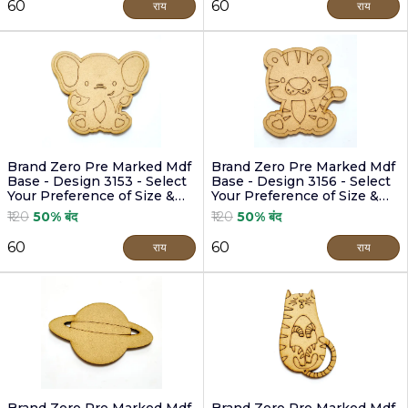
₹60
₹60
राय
राय
Brand Zero Pre Marked Mdf
Brand Zero Pre Marked Mdf
Base - Design 3153 - Select
Base - Design 3156 - Select
Your Preference of Size &
Your Preference of Size &
Thickness
Thickness
₹120
50% बंद
₹120
50% बंद
₹60
₹60
राय
राय