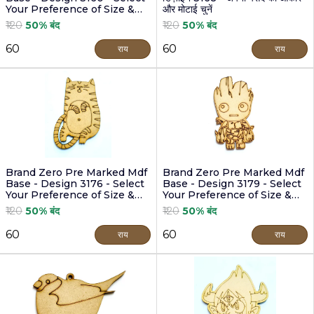
Your Preference of Size &
और मोटाई चुनें
Thickness
₹120
50% बंद
₹120
50% बंद
₹60
₹60
राय
राय
Brand Zero Pre Marked Mdf
Brand Zero Pre Marked Mdf
Base - Design 3176 - Select
Base - Design 3179 - Select
Your Preference of Size &
Your Preference of Size &
Thickness
Thickness
₹120
50% बंद
₹120
50% बंद
₹60
₹60
राय
राय