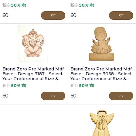
Thickness
Thickness
₹120
50% बंद
₹120
50% बंद
₹60
₹60
राय
राय
Brand Zero Pre Marked Mdf
Brand Zero Pre Marked Mdf
Base - Design 3187 - Select
Base - Design 3038 - Select
Your Preference of Size &
Your Preference of Size &
Thickness
Thickness
₹120
50% बंद
₹120
50% बंद
₹60
₹60
राय
राय