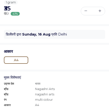
1 gram
₹35
₹60
41%
डिलीवरी द्वारा
Sunday, 16 Aug
प्रति Delhi
आकार
A4
मुख्य विशेषताएं
उद्गम देश
भारत
ब्रैंड
Nagashri Arts
ब्रैंड
nagashri arts
रंग
multi colour
आकार
A4