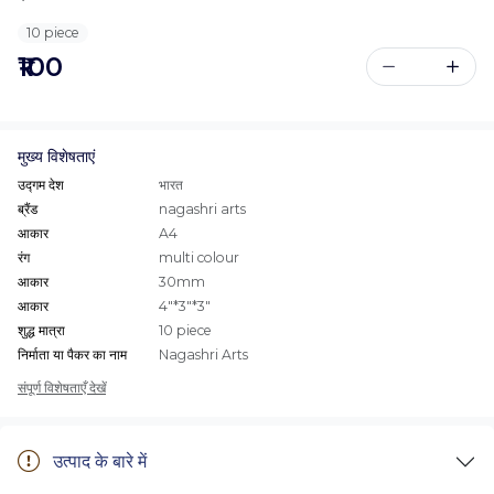
10 piece
₹100
मुख्य विशेषताएं
उद्गम देश
भारत
ब्रैंड
nagashri arts
आकार
A4
रंग
multi colour
आकार
30mm
आकार
4"*3"*3"
शुद्ध मात्रा
10 piece
निर्माता या पैकर का नाम
Nagashri Arts
संपूर्ण विशेषताएँ देखें
उत्पाद के बारे में