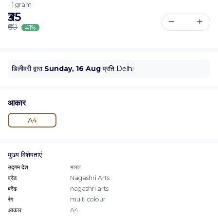
1 gram
₹35
₹60
41%
डिलीवरी द्वारा
Sunday, 16 Aug
प्रति Delhi
आकार
A4
मुख्य विशेषताएं
उद्गम देश
भारत
ब्रैंड
Nagashri Arts
ब्रैंड
nagashri arts
रंग
multi colour
आकार
A4