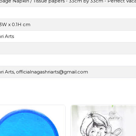
age Napkin / Tissue papers - 33cm by 33cm - Perfect Vaca
33W x 0.1H cm
i Arts
i Arts,
officialnagashriarts@gmail.com