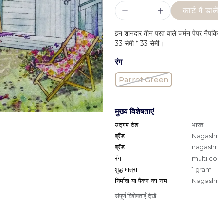
कार्ट में डाले
इन शानदार तीन परत वाले जर्मन पेपर नैपक
33 सेमी * 33 सेमी।
रंग
Parrot Green
मुख्य विशेषताएं
उद्गम देश
भारत
ब्रैंड
Nagashri
ब्रैंड
nagashri
रंग
multi co
शुद्ध मात्रा
1 gram
निर्माता या पैकर का नाम
Nagashri
संपूर्ण विशेषताएँ देखें