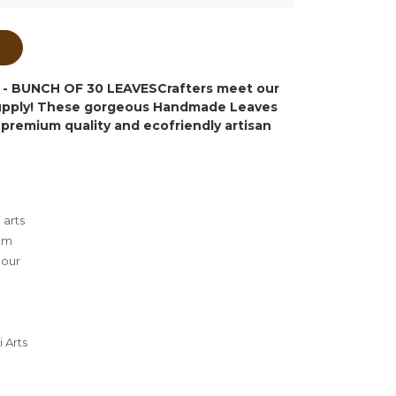
ं
- BUNCH OF 30 LEAVES
Crafters meet our
supply! These gorgeous Handmade Leaves
premium quality and ecofriendly artisan
 arts
cm
lour
 Arts