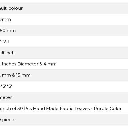
ulti colour
0mm
.50 mm
4-211
alf inch
2 Inches Diameter & 4 mm
2 mm & 15 mm
"*3"*3"
meter
unch of 30 Pcs Hand Made Fabric Leaves - Purple Color
0 piece