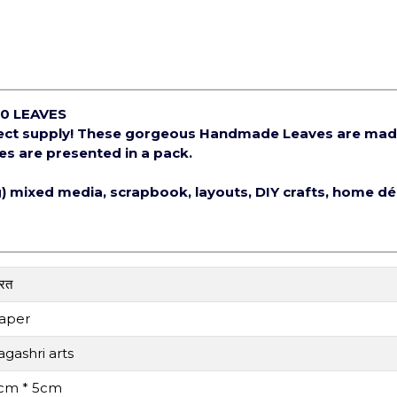
0 LEAVES
ject supply! These gorgeous Handmade Leaves are mad
es are presented in a pack.
ng) mixed media, scrapbook, layouts, DIY crafts, home d
ारत
aper
agashri arts
cm * 5cm