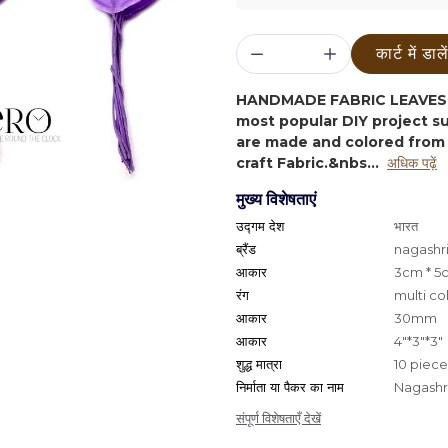
कार्ट में डाले
HANDMADE FABRIC LEAVES 
most popular DIY project 
are made and colored from 
craft Fabric.&nbs...
अधिक पढ़ें
मुख्य विशेषताएं
उद्गम देश
भारत
ब्रैंड
nagashri
आकार
3cm * 5
रंग
multi co
आकार
30mm
आकार
4"*3"*3"
शुद्ध मात्रा
10 piece
निर्माता या पैकर का नाम
Nagashri
संपूर्ण विशेषताएँ देखें