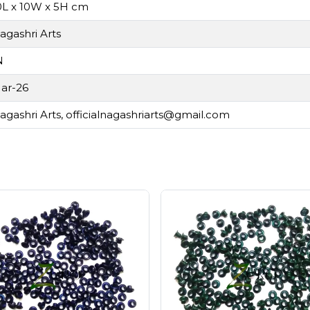
0L x 10W x 5H cm
agashri Arts
N
ar-26
agashri Arts,
officialnagashriarts@gmail.com