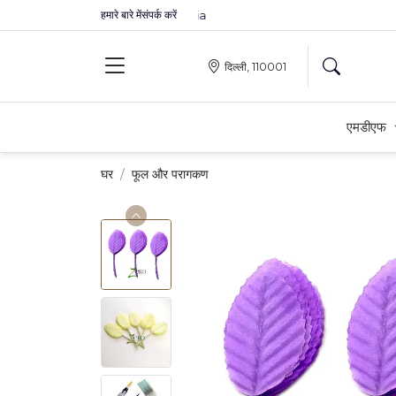
हमारे बारे में
संपर्क करें
Premium MDFs || Made In India
दिल्ली, 110001
एमडीएफ
घर
फूल और परागकण