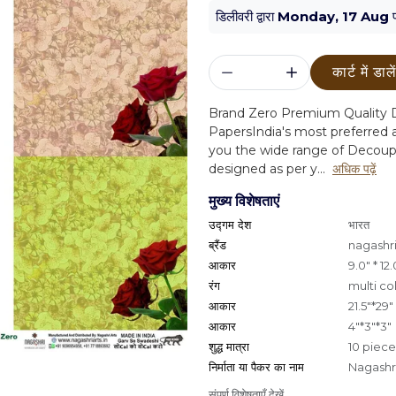
डिलीवरी द्वारा
Monday, 17 Aug
प
कार्ट में डाले
Brand Zero Premium Quality D
Papers
India's most preferred a
you the wide range of Decoup
designed as per y...
अधिक पढ़ें
मुख्य विशेषताएं
उद्गम देश
भारत
ब्रैंड
nagashri
आकार
9.0" * 12.
रंग
multi co
आकार
21.5"*29"
आकार
4"*3"*3"
शुद्ध मात्रा
10 piece
निर्माता या पैकर का नाम
Nagashri
संपूर्ण विशेषताएँ देखें