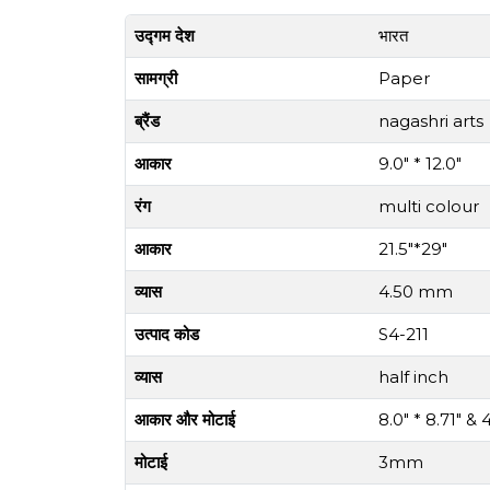
उद्गम देश
भारत
सामग्री
Paper
ब्रैंड
nagashri arts
आकार
9.0" * 12.0"
रंग
multi colour
आकार
21.5"*29"
व्यास
4.50 mm
उत्पाद कोड
S4-211
व्यास
half inch
आकार और मोटाई
8.0" * 8.71" 
मोटाई
3mm