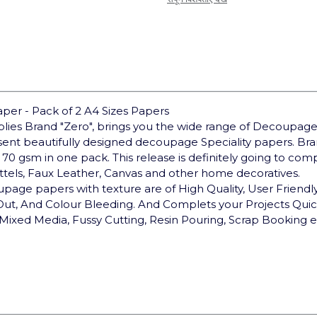
er - Pack of 2 A4 Sizes Papers
pplies Brand "Zero", brings you the wide range of Decoupage
sent beautifully designed decoupage Speciality papers. 
 70 gsm in one pack. This release is definitely going to co
ottels, Faux Leather, Canvas and other home decoratives.
upage papers with texture are of High Quality, User Friendly,
 Out, And Colour Bleeding. And Complets your Projects Qui
Mixed Media, Fussy Cutting, Resin Pouring, Scrap Booking e