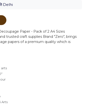
ति Delhi
ं
ecoupage Paper - Pack of 2 A4 Sizes
nd trusted craft supplies Brand "Zero", brings
age papers of a premium quality which is
 arts
0"
lour
e
 Arts