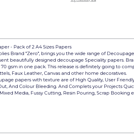
er - Pack of 2 A4 Sizes Papers
pplies Brand "Zero", brings you the wide range of Decoupage
sent beautifully designed decoupage Speciality papers. 
 70 gsm in one pack. This release is definitely going to co
ottels, Faux Leather, Canvas and other home decoratives.
upage papers with texture are of High Quality, User Friendly,
 Out, And Colour Bleeding. And Complets your Projects Qui
Mixed Media, Fussy Cutting, Resin Pouring, Scrap Booking e