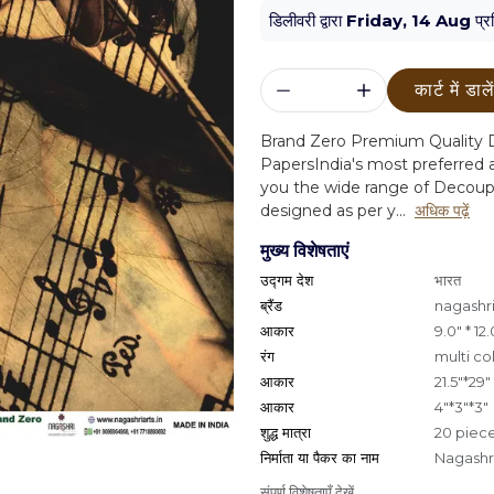
डिलीवरी द्वारा
Friday, 14 Aug
प्र
कार्ट में डाले
Brand Zero Premium Quality D
Papers
India's most preferred a
you the wide range of Decoup
designed as per y...
अधिक पढ़ें
मुख्य विशेषताएं
उद्गम देश
भारत
ब्रैंड
nagashri
आकार
9.0" * 12.
रंग
multi co
आकार
21.5"*29"
आकार
4"*3"*3"
शुद्ध मात्रा
20 piec
निर्माता या पैकर का नाम
Nagashri
संपूर्ण विशेषताएँ देखें